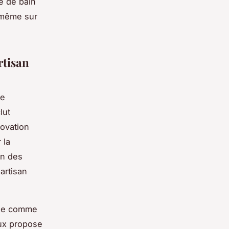
e de bain
 même sur
rtisan
ne
lut
ovation
 la
on des
artisan
ose comme
eux propose