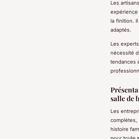
Les artisan
expérience 
la finition.
adaptés.
Les experts
nécessité d
tendances 
professionn
Présenta
salle de 
Les entrep
complètes, 
histoire fa
pour toute