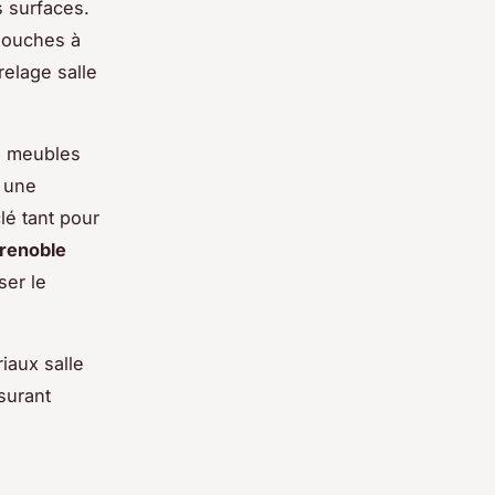
s surfaces.
douches à
relage salle
s meubles
e une
lé tant pour
Grenoble
ser le
iaux salle
surant