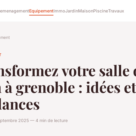
emenagement
Equipement
Immo
Jardin
Maison
Piscine
Travaux
ement
T
sformez votre salle 
 à grenoble : idées e
dances
eptembre 2025 — 4 min de lecture