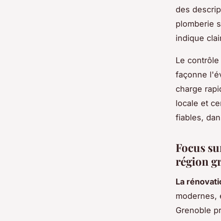
des descrip
plomberie s
indique clai
Le contrôle
façonne l'é
charge rapi
locale et c
fiables, da
Focus sur
région g
La rénovati
modernes, é
Grenoble pr