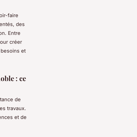
ir-faire
entés, des
on. Entre
our créer
 besoins et
oble : ce
rtance de
des travaux.
ences et de