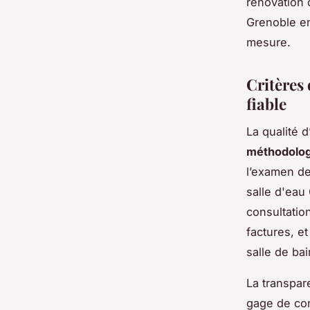
rénovation 
Grenoble en
mesure.
Critères 
fiable
La qualité 
méthodologi
l’examen d
salle d'eau 
consultatio
factures, et
salle de ba
La transpar
gage de con