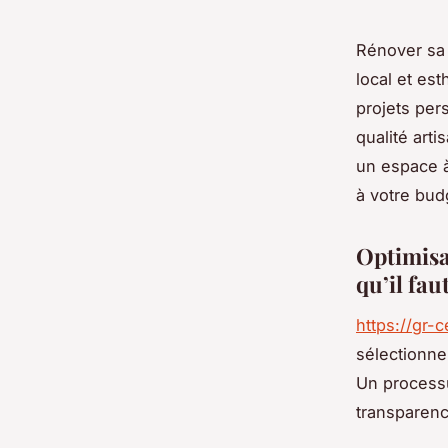
Rénover sa 
local et es
projets per
qualité art
un espace à
à votre bud
Optimisat
qu’il fau
https://gr-
sélectionner
Un processu
transparence