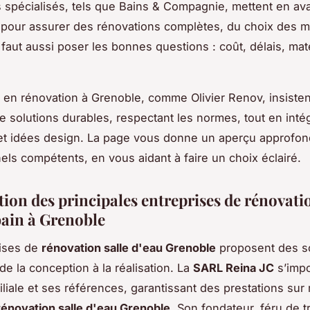
s spécialisés, tels que Bains & Compagnie, mettent en ava
pour assurer des rénovations complètes, du choix des m
 Il faut aussi poser les bonnes questions : coût, délais, ma
 en rénovation à Grenoble, comme Olivier Renov, insistent
e solutions durables, respectant les normes, tout en inté
et idées design. La page vous donne un aperçu approfon
els compétents, en vous aidant à faire un choix éclairé.
tion des principales entreprises de rénovati
bain à Grenoble
rises de
rénovation salle d'eau Grenoble
proposent des so
de la conception à la réalisation. La
SARL Reina JC
s’imp
miliale et ses références, garantissant des prestations su
rénovation salle d'eau Grenoble
. Son fondateur, féru de 