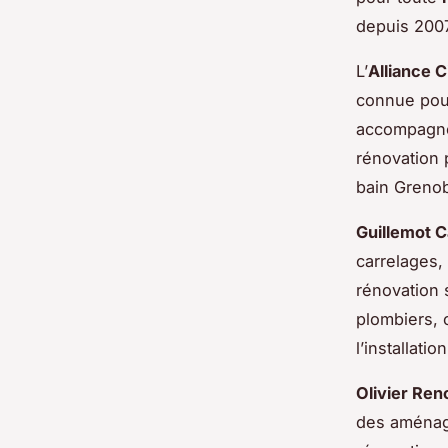
depuis 2007
L’
Alliance 
connue pour
accompagnem
rénovation 
bain Grenob
Guillemot C
carrelages,
rénovation 
plombiers, c
l’installati
Olivier Ren
des aménag