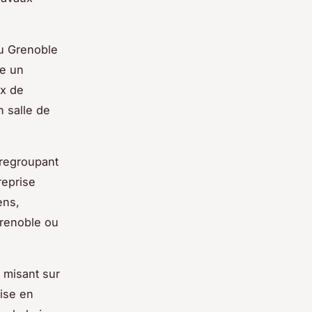
au Grenoble
re un
ux de
n salle de
regroupant
reprise
ens,
 Grenoble ou
, misant sur
ise en