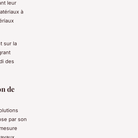
nt leur
atériaux à
tériaux
 sur la
grant
di des
on de
lutions
ose par son
r mesure
travaux