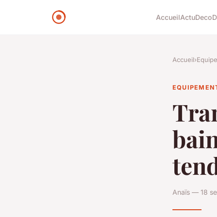
Accueil
Actu
Deco
D
Accueil
›
Equip
EQUIPEMEN
Tran
bain
ten
Anaïs — 18 s