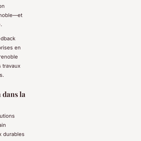
on
enoble—et
e
.
eedback
prises en
Grenoble
s travaux
s.
 dans la
lutions
ain
ux durables